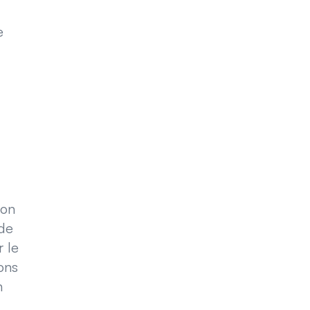
e
son
 de
 le
ons
n