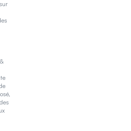
 sur
des
 &
ite
 de
osé,
 des
ux