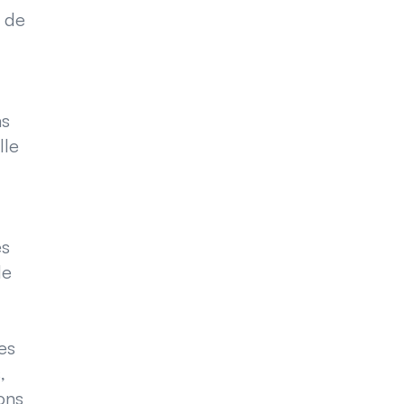
, de
as
lle
es
de
es
,
ons