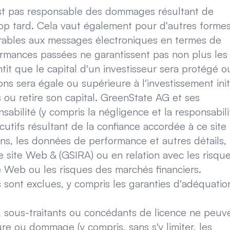
est pas responsable des dommages résultant de
op tard. Cela vaut également pour d'autres forme
ables aux messages électroniques en termes de
ormances passées ne garantissent pas non plus les
ntit que le capital d'un investisseur sera protégé o
ons sera égale ou supérieure à l'investissement init
ns ou retire son capital. GreenState AG et ses
sabilité (y compris la négligence et la responsabili
utifs résultant de la confiance accordée à ce site
ons, les données de performance et autres détails,
 site Web & (GSIRA) ou en relation avec les risqu
te Web ou les risques des marchés financiers.
s sont exclues, y compris les garanties d'adéquatio
s, sous-traitants ou concédants de licence ne peuv
re ou dommage (y compris, sans s'y limiter, les