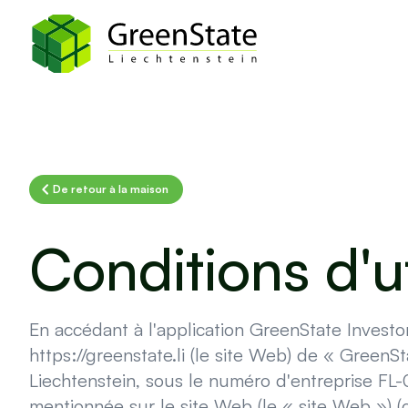
De retour à la maison
Conditions d'ut
En accédant à l'application GreenState Investo
https://greenstate.li (le site Web) de « Green
Liechtenstein, sous le numéro d'entreprise FL-
mentionnée sur le site Web (le « site Web ») (c