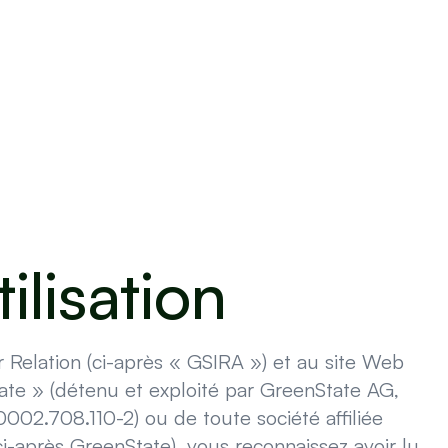
ilisation
r Relation (ci-après « GSIRA ») et au site Web
State » (détenu et exploité par GreenState AG,
0002.708.110-2) ou de toute société affiliée
i-après GreenState), vous reconnaissez avoir lu,