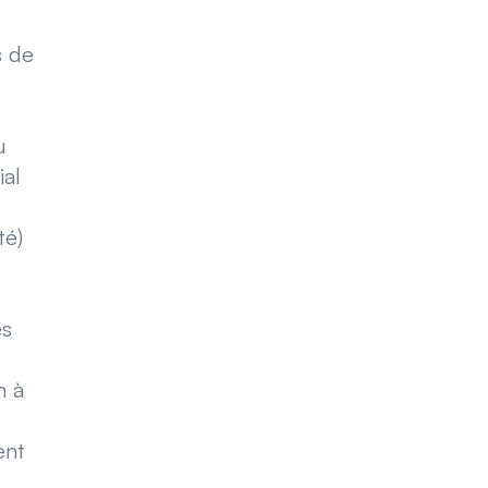
s de
u
ial
té)
es
n à
ent